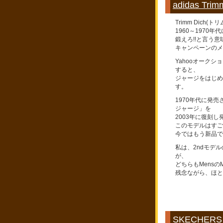
adidas Tr
Trimm Dich(
1960～1970年代
鍛えろ!!と言う意
キャンペーンのメ
Yahooオーク
すると、
ジャージをはじめ
す。
1970年代に発
ジャージ」を
2003年に復刻し
このモデルはすご
今ではもう新品で
私は、2ndモデル
が、
どちらもMens
残念ながら、ほと
SKECHER