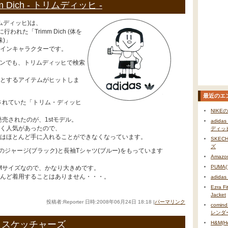
imm Dich - トリムディッヒ -
トリムディッヒ)は、
に行われた「Trimm Dich (体を
味)」
インキャラクターです。
ションでも、トリムディッヒで検索
とするアイテムがヒットしま
最近のエ
売されていた「トリム・ディッヒ
NIK
発売されたのが、1stモデル。
adidas
く人気があったので、
ディッヒ
はほとんど手に入れることができなくなっています。
SKEC
ズ
のジャージ(ブラック)と長袖Tシャツ(ブルー)をもっています
Ama
PUMA
のMサイズなので、かなり大きめです。
んど着用することはありません・・・。
adida
Ezra F
Jacket
投稿者:Reporter 日時:2008年06月24日 18:18
|
パーマリンク
comi
レンダ
S スケッチャーズ
H&M(He