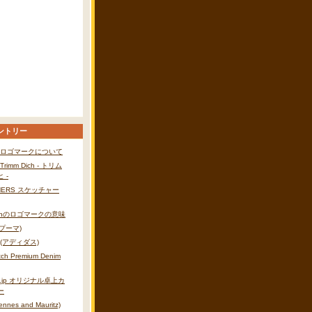
ントリー
Eのロゴマークについて
 Trimm Dich - トリム
 -
HERS スケッチャー
zonのロゴマークの意味
(プーマ)
s (アディダス)
itch Premium Denim
nd.jp オリジナル卓上カ
ー
nnes and Mauritz)