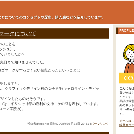
などについてのコンセプトや歴史、購入感などを紹介しています。
PROFILE
ゴマークについて
クのことを
ウッシュ）」
ていましたか？
先日まで知りませんでした。
のロゴマークがすっごく安い値段だったということは
明しますと、
ゴは、グラフィックデザイン科の女子学生(キャロライン・デビッ
こんにち
買い物は
んどです
デザインしたものだそうです。
英語は得
ゴは、ギリシャ神話の勝利の女神ニケの羽を表わしています。
外のネッ
(ローマ字読み)。
り、eBa
す。
メールは
投稿者:Reporter 日時:2008年06月24日 20:31
|
パーマリンク
銀座カラ