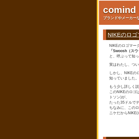
comind
ブランドやメーカー
NIKEのロ
NIKEのロゴマー
「Swoosh（ス
と、呼ぶって知っ
実はわたし、つい
しかし、NIKE
知っていました。
もう少し詳しく説
このNIKEのロ
トソン)が、
たった35ドルで
ちなみに、このロ
ニケだからNIKE