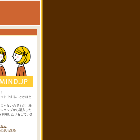
は！
ネットですることがほと
。
意じゃないのですが、海
トショップから購入した
yを利用したりもしていま
こちら
ーの脱毛体験